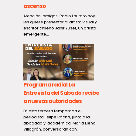
ascenso
Atención, amigos. Radio Lautaro hoy
les quiere presentar al artista visual y
Cada gota
escritor chileno Jahir Yusef, un artista
r
emergente...
silencioso
protege a
eños
En la Semana
Materna, el H
deras
(HRT) destaca
 por
Programa radial La
Entrevista del Sábado recibe
a nuevas autoridades
En esta tercera temporada el
Primer op
periodista Felipe Rocha, junto a la
abogada y académica María Elena
tras la a
Villagrán, conversarán con...
to:
656 deten