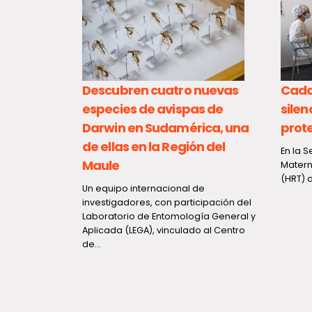
oncluye
Descubren cuatro nuevas
Cada 
as de la
especies de avispas de
silen
que
Darwin en Sudamérica, una
prote
apu
de ellas en la Región del
En la 
Maule
Matern
el Gobernador
(HRT) d
varez-
Un equipo internacional de
a de dos
investigadores, con participación del
Laboratorio de Entomología General y
Aplicada (LEGA), vinculado al Centro
de...