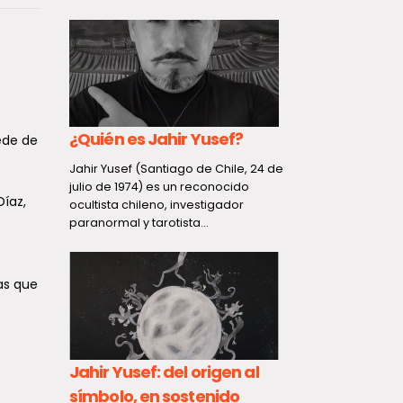
co
¿Quién es Jahir Yusef?
Descubre
ede de
pal
especies 
Jahir Yusef (Santiago de Chile, 24 de
Darwin e
julio de 1974) es un reconocido
Díaz,
ocultista chileno, investigador
el
de ellas e
paranormal y tarotista...
Maule
egó
Un equipo in
as que
 la
investigadore
o
Laboratorio 
Aplicada (LEG
de...
Jahir Yusef: del origen al
símbolo, en sostenido