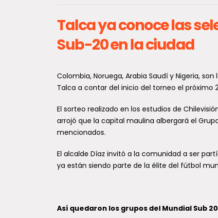
Talca ya conoce las se
Sub-20 en la ciudad
Desc
Colombia, Noruega, Arabia Saudí y Nigeria, son
espe
Talca a contar del inicio del torneo el próximo
Darw
El sorteo realizado en los estudios de Chilevisió
de el
arrojó que la capital maulina albergará el Gr
Maul
mencionados.
Un equ
El alcalde Díaz invitó a la comunidad a ser par
invest
Labora
ya están siendo parte de la élite del fútbol mun
Aplica
de...
Así quedaron los grupos del Mundial Sub 20