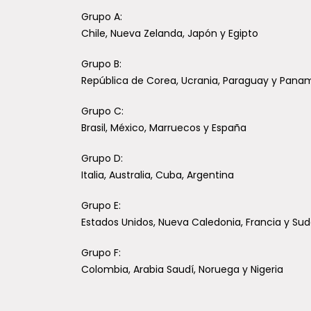
Grupo A:
Chile, Nueva Zelanda, Japón y Egipto
Cada 
Grupo B:
República de Corea, Ucrania, Paraguay y Pana
silen
prote
Grupo C:
En la 
Brasil, México, Marruecos y España
Matern
(HRT) d
Grupo D:
Italia, Australia, Cuba, Argentina
Grupo E:
Estados Unidos, Nueva Caledonia, Francia y Sud
Grupo F:
Prim
Colombia, Arabia Saudí, Noruega y Nigeria
tras
656 