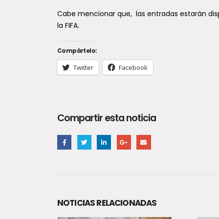
mil f
Cabe mencionar que, las entradas estarán disp
país
la FIFA.
El prim
simult
Compártelo:
comuna
Twitter
Facebook
person
Compartir esta noticia
NOTICIAS RELACIONADAS