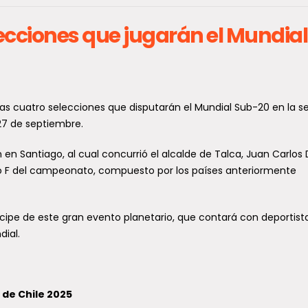
lecciones que jugarán el Mundial
ubren cuatro nuevas
Municipalidad de Temu
 las cuatro selecciones que disputarán el Mundial Sub-20 en la s
cies de avispas de
visitó Seguridad Munici
 27 de septiembre.
in en Sudamérica, una
de Talca para conocer
n en Santiago, al cual concurrió el alcalde de Talca, Juan Carlos 
las en la Región del
experiencias y el éxito d
upo F del campeonato, compuesto por los países anteriormente
e
botón de pánico
ipo internacional de
La municipalidad de Temuco ll
tícipe de este gran evento planetario, que contará con deportist
igadores, con participación del
hasta Talca, específicamente a
torio de Entomología General y
Sala de Monitereo del municipi
dial.
da (LEGA), vinculado al Centro
talquino, para conocer el...
 de Chile 2025