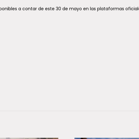
iscalizaciones en todo el
claves para una tenenc
onibles a contar de este 30 de mayo en las plataformas oficial
responsable y una mejo
convivencia con los feli
er despliegue policial
áneo realizado en las 346
Cada 8 de agosto se conmemo
s del país se saldó con 656
Día Internacional del Gato, una
as arrestadas, 33.887...
que invita a reflexionar sobre el.