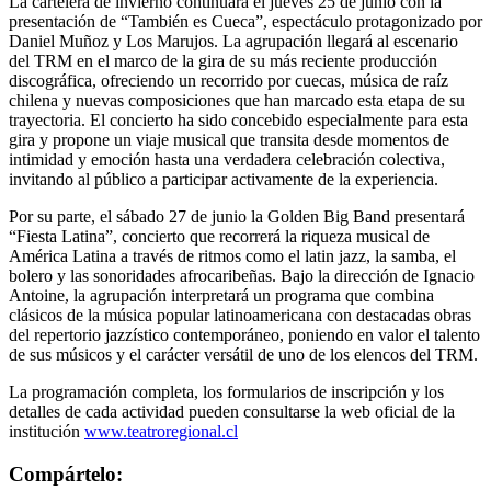
La cartelera de invierno continuará el jueves 25 de junio con la
presentación de “También es Cueca”, espectáculo protagonizado por
Daniel Muñoz y Los Marujos. La agrupación llegará al escenario
del TRM en el marco de la gira de su más reciente producción
discográfica, ofreciendo un recorrido por cuecas, música de raíz
chilena y nuevas composiciones que han marcado esta etapa de su
trayectoria. El concierto ha sido concebido especialmente para esta
gira y propone un viaje musical que transita desde momentos de
intimidad y emoción hasta una verdadera celebración colectiva,
invitando al público a participar activamente de la experiencia.
Por su parte, el sábado 27 de junio la Golden Big Band presentará
“Fiesta Latina”, concierto que recorrerá la riqueza musical de
América Latina a través de ritmos como el latin jazz, la samba, el
bolero y las sonoridades afrocaribeñas. Bajo la dirección de Ignacio
Antoine, la agrupación interpretará un programa que combina
clásicos de la música popular latinoamericana con destacadas obras
del repertorio jazzístico contemporáneo, poniendo en valor el talento
de sus músicos y el carácter versátil de uno de los elencos del TRM.
La programación completa, los formularios de inscripción y los
detalles de cada actividad pueden consultarse la web oficial de la
institución
www.
teatroregional.cl
Compártelo: