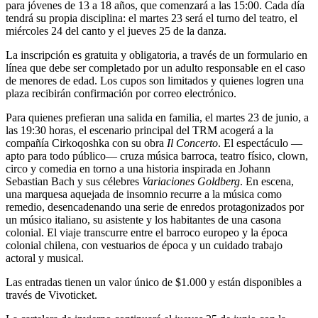
para jóvenes de 13 a 18 años, que comenzará a las 15:00. Cada día
tendrá su propia disciplina: el martes 23 será el turno del teatro, el
miércoles 24 del canto y el jueves 25 de la danza.
La inscripción es gratuita y obligatoria, a través de un formulario en
línea que debe ser completado por un adulto responsable en el caso
de menores de edad. Los cupos son limitados y quienes logren una
plaza recibirán confirmación por correo electrónico.
Para quienes prefieran una salida en familia, el martes 23 de junio, a
las 19:30 horas, el escenario principal del TRM acogerá a la
compañía Cirkoqoshka con su obra
Il Concerto
. El espectáculo —
apto para todo público— cruza música barroca, teatro físico, clown,
circo y comedia en torno a una historia inspirada en Johann
Sebastian Bach y sus célebres
Variaciones Goldberg
. En escena,
una marquesa aquejada de insomnio recurre a la música como
remedio, desencadenando una serie de enredos protagonizados por
un músico italiano, su asistente y los habitantes de una casona
colonial. El viaje transcurre entre el barroco europeo y la época
colonial chilena, con vestuarios de época y un cuidado trabajo
actoral y musical.
Las entradas tienen un valor único de $1.000 y están disponibles a
través de Vivoticket.