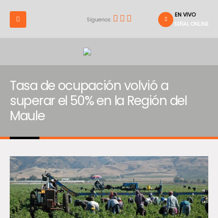
EN VIVO
Síguenos:
SEÑAL ONLINE
Tasa de ocupación volvió a
superar el 50% en la Región del
Maule