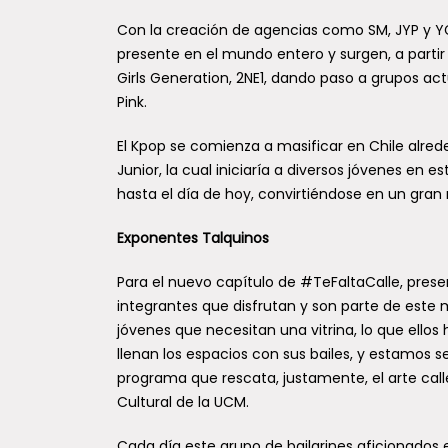
Con la creación de agencias como SM, JYP y 
presente en el mundo entero y surgen, a parti
Girls Generation, 2NE1, dando paso a grupos a
Pink.
El Kpop se comienza a masificar en Chile alred
Junior, la cual iniciaría a diversos jóvenes en
hasta el día de hoy, convirtiéndose en un gran
Exponentes Talquinos
Para el nuevo capítulo de #TeFaltaCalle, prese
integrantes que disfrutan y son parte de este
jóvenes que necesitan una vitrina, lo que ello
llenan los espacios con sus bailes, y estamos 
programa que rescata, justamente, el arte calle
Cultural de la UCM.
Cada día este grupo de bailarines aficionados 