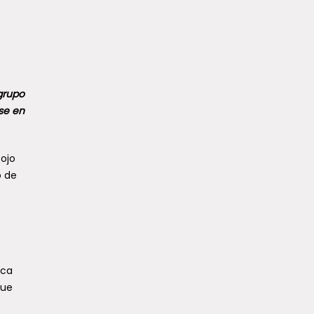
grupo
ose en
 ojo
o de
ica
fue