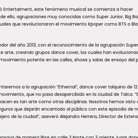
YG Entertaiment, este fenómeno musical se comienza a hacer
r de ello, agrupaciones muy conocidas como Super Junior, Big Ba
ctuales que revolucionaron el movimiento Kpoper como BTS o Bl
edor del año 2013, con el reconocimiento de la agrupación Supe
 este arte, creando grupos dance cover, los cuales han evoluciona
 movimiento potente en las calles, shows y salas de ensayo del p
ntaremos a la agrupación “Ethernal”, dance cover talquino de 12
 movimiento, que no pasa desapercibido en la ciudad de Talca. “
s hacen es tan arte como otras disciplinas. Nosotros hemos vist
seguros que dejarán encantado al público con este episodio de 
jero de la ciudad”, aseveró Alejandro Herrera, Director de Exten
ensaya de manera libre en calle 3 Norte con 3 oriente, lugar don