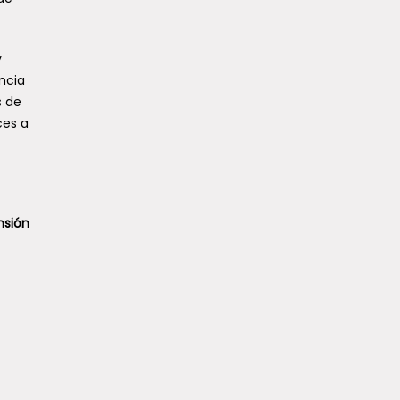
y
ncia
s de
ces a
nsión