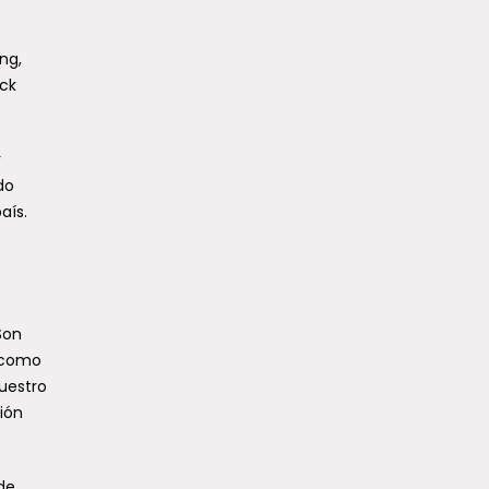
ng,
ack
r
do
aís.
Son
o como
nuestro
sión
de