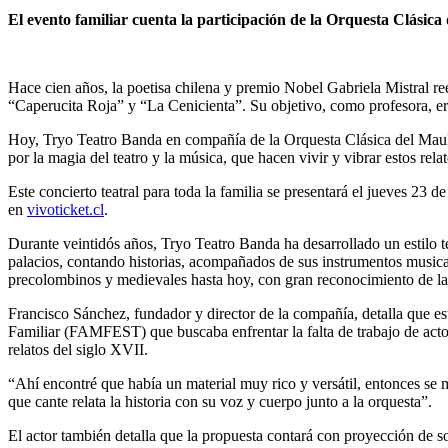
El evento familiar cuenta la participación de la Orquesta Clásic
Hace cien años, la poetisa chilena y premio Nobel Gabriela Mistral r
“Caperucita Roja” y “La Cenicienta”. Su objetivo, como profesora, era 
Hoy, Tryo Teatro Banda en compañía de la Orquesta Clásica del Maule, 
por la magia del teatro y la música, que hacen vivir y vibrar estos rel
Este concierto teatral para toda la familia se presentará el jueves 23 
en
vivoticket.cl
.
Durante veintidós años, Tryo Teatro Banda ha desarrollado un estilo te
palacios, contando historias, acompañados de sus instrumentos musicale
precolombinos y medievales hasta hoy, con gran reconocimiento de la 
Francisco Sánchez, fundador y director de la compañía, detalla que es
Familiar (FAMFEST) que buscaba enfrentar la falta de trabajo de actor
relatos del siglo XVII.
“Ahí encontré que había un material muy rico y versátil, entonces se m
que cante relata la historia con su voz y cuerpo junto a la orquesta”.
El actor también detalla que la propuesta contará con proyección de sob