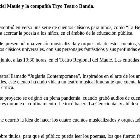
a del Maule y la compañía Tryo Teatro Banda.
eescribió en verso una serie de cuentos clásicos para niños, como “La 
acercar la poesía a los niños, en el ámbito de la educación pública.
presentará una versión musicalizada y orquestada de estos cuentos, ver
atos clásicos universales, con sus personajes fantásticos y sus profundas
de junio, a las 19:30 horas, en el Teatro Regional del Maule. Las entrada
atral llamado “Juglaría Contemporánea”. Inspirados en el arte de los an
s, este elenco ha dado vida a un teatro musical itinerante que cuenta l
crítica.
te proyecto se originó en plena pandemia, cuando grabó audios de cuento
es durante el confinamiento. Le tocó hacer “La Cenicienta” y ahí descu
e ocurrió la idea de hacer los cuatro cuentos musicalizados y orquestado
re títulos, para que el público pueda leer los poemas, los que fueron fa