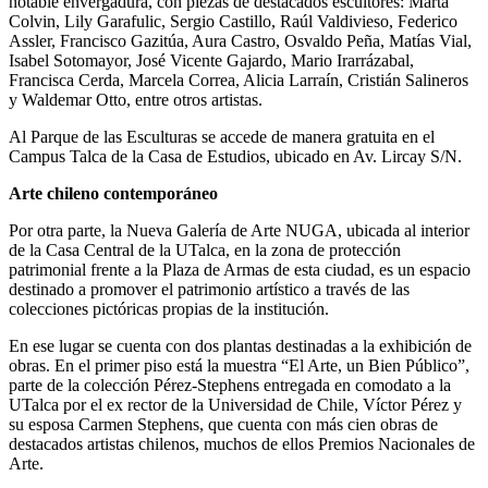
notable envergadura, con piezas de destacados escultores: Marta
Colvin, Lily Garafulic, Sergio Castillo, Raúl Valdivieso, Federico
Assler, Francisco Gazitúa, Aura Castro, Osvaldo Peña, Matías Vial,
Isabel Sotomayor, José Vicente Gajardo, Mario Irarrázabal,
Francisca Cerda, Marcela Correa, Alicia Larraín, Cristián Salineros
y Waldemar Otto, entre otros artistas.
Al Parque de las Esculturas se accede de manera gratuita en el
Campus Talca de la Casa de Estudios, ubicado en Av. Lircay S/N.
Arte chileno contemporáneo
Por otra parte, la Nueva Galería de Arte NUGA, ubicada al interior
de la Casa Central de la UTalca, en la zona de protección
patrimonial frente a la Plaza de Armas de esta ciudad, es un espacio
destinado a promover el patrimonio artístico a través de las
colecciones pictóricas propias de la institución.
En ese lugar se cuenta con dos plantas destinadas a la exhibición de
obras. En el primer piso está la muestra “El Arte, un Bien Público”,
parte de la colección Pérez-Stephens entregada en comodato a la
UTalca por el ex rector de la Universidad de Chile, Víctor Pérez y
su esposa Carmen Stephens, que cuenta con más cien obras de
destacados artistas chilenos, muchos de ellos Premios Nacionales de
Arte.