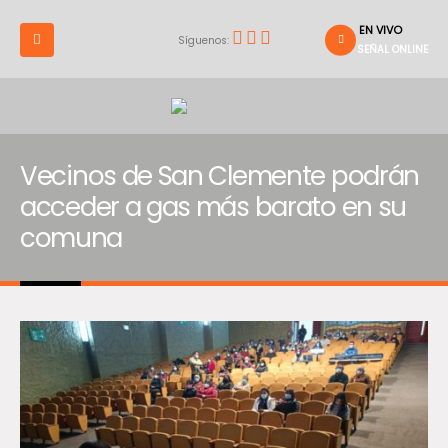
EN VIVO
Síguenos:
SEÑAL ONLINE
Vecinos de San Clemente podrán
acceder a gas más barato en su
comuna