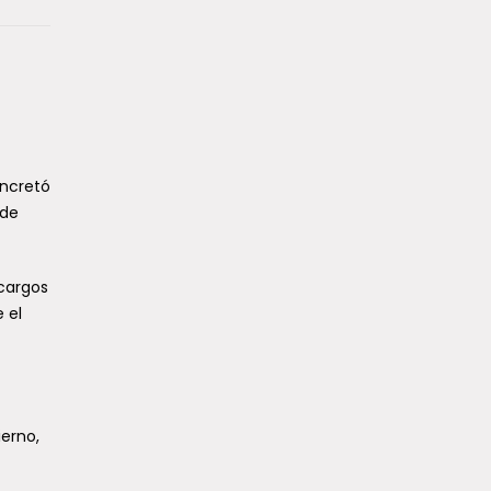
oncretó
 de
 cargos
 el
ierno,