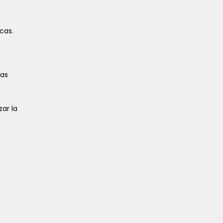
cas.
cas
ar la