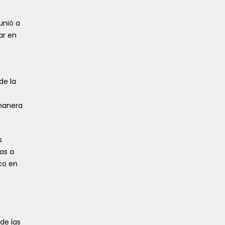
unió a
ar en
de la
 manera
s
as a
co en
de las