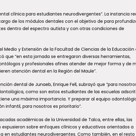
ental clínica para estudiantes neurodivergentes”. La instancia re
argo de los módulos dentales con el objetivo de para profundiz
tes dentro del espectro autista y con otras condiciones de
el Medio y Extensión de la Facultad de Ciencias de la Educación 
icó que “en esta jornada se entregaron diversas herramientas,
dontólogos y profesionales afines atender de mejor forma y de
ieren atención dental en la Región del Maule”.
nción dental de Junaeb, Enrique Fell, subrayó que “para nosotro
dontológica, como son estos estudiantes de las escuelas adscrit
tiene una máxima importancia. Y preparar al equipo odontológi
infantil, para nosotros es prioritario”.
acadas académicas de la Universidad de Talca, entre ellas, las
es expusieron sobre enfoques clínicos y educativos orientados a
ca en estudiantes neurodivergentes. Como también, en el resto 