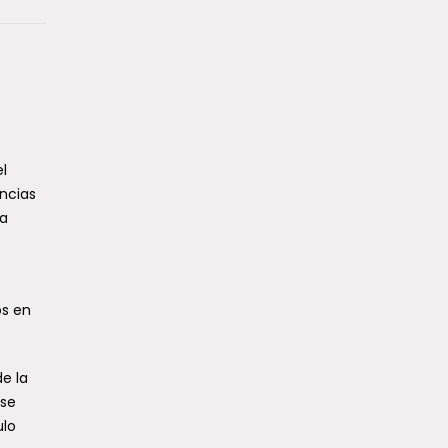
l
encias
la
os en
de la
 se
ulo