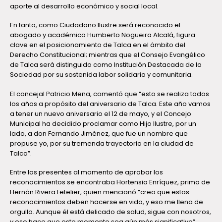
aporte al desarrollo económico y social local.
En tanto, como Ciudadano Ilustre será reconocido el
abogado y académico Humberto Nogueira Alcalá, figura
clave en el posicionamiento de Talca en el ámbito del
Derecho Constitucional; mientras que el Consejo Evangélico
de Talca será distinguido como Institución Destacada de la
Sociedad por su sostenida labor solidaria y comunitaria.
El concejal Patricio Mena, comentó que “esto se realiza todos
los años a propósito del aniversario de Talca. Este año vamos
a tener un nuevo aniversario el 12 de mayo, y el Concejo
Municipal ha decidido proclamar como Hijo Ilustre, por un
lado, a don Fernando Jiménez, que fue un nombre que
propuse yo, por su tremenda trayectoria en la ciudad de
Talca”.
Entre los presentes al momento de aprobar los
reconocimientos se encontraba Hortensia Enríquez, prima de
Hernán Rivera Letelier, quien mencionó “creo que estos
reconocimientos deben hacerse en vida, y eso me llena de
orgullo. Aunque él está delicado de salud, sigue con nosotros,
y eso hace que este momento sea aún más significativo”.