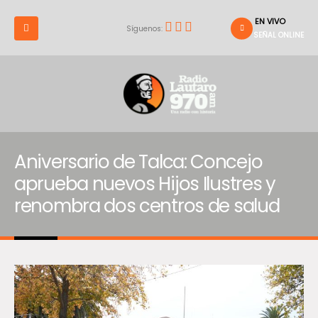
EN VIVO
Síguenos:
SEÑAL ONLINE
Aniversario de Talca: Concejo
aprueba nuevos Hijos Ilustres y
renombra dos centros de salud