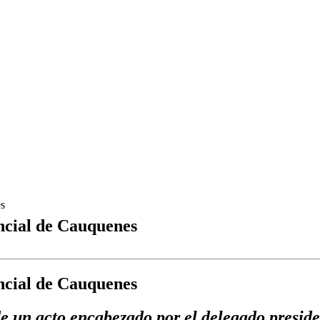
es
ncial de Cauquenes
ncial de Cauquenes
e un acto encabezado por el delegado presid