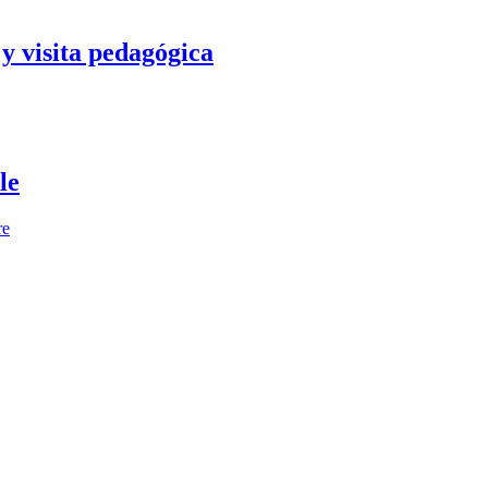
y visita pedagógica
le
re