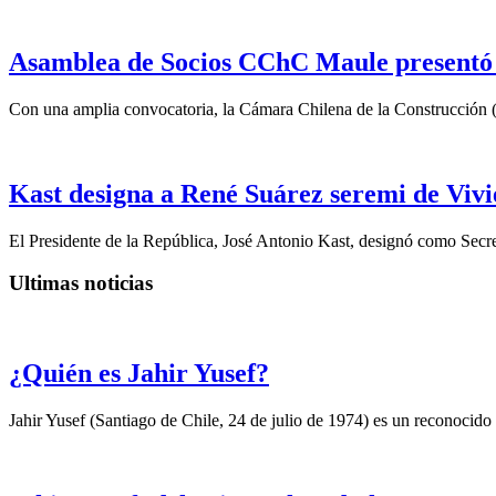
Asamblea de Socios CChC Maule presentó n
Con una amplia convocatoria, la Cámara Chilena de la Construcción 
Kast designa a René Suárez seremi de Vivi
El Presidente de la República, José Antonio Kast, designó como Secre
Ultimas noticias
¿Quién es Jahir Yusef?
Jahir Yusef (Santiago de Chile, 24 de julio de 1974) es un reconocido o