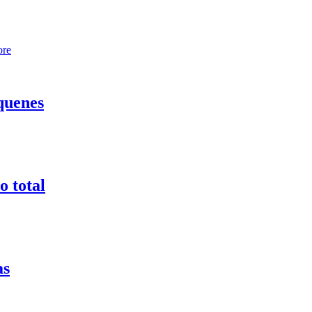
ore
quenes
o total
as