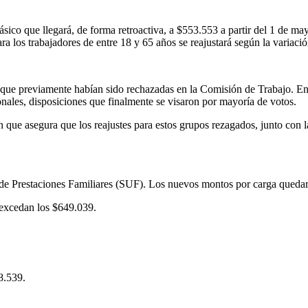
básico que llegará, de forma retroactiva, a $553.553 a partir del 1 de 
ara los trabajadores de entre 18 y 65 años se reajustará según la varia
 que previamente habían sido rechazadas en la Comisión de Trabajo. Ent
nales, disposiciones que finalmente se visaron por mayoría de votos.
 que asegura que los reajustes para estos grupos rezagados, junto con 
 de Prestaciones Familiares (SUF). Los nuevos montos por carga quedaro
 excedan los $649.039.
8.539.