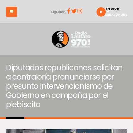
EN VIVO
Síguenos:
SEÑAL ONLINE
Diputados republicanos solicitan
a contraloría pronunciarse por
presunto intervencionismo de
Gobierno en campaña por el
plebiscito