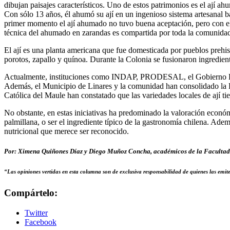
dibujan paisajes característicos. Uno de estos patrimonios es el ají 
Con sólo 13 años, él ahumó su ají en un ingenioso sistema artesanal 
primer momento el ají ahumado no tuvo buena aceptación, pero con el 
técnica del ahumado en zarandas es compartida por toda la comunidad 
El ají es una planta americana que fue domesticada por pueblos prehisp
porotos, zapallo y quínoa. Durante la Colonia se fusionaron ingredient
Actualmente, instituciones como INDAP, PRODESAL, el Gobierno Re
Además, el Municipio de Linares y la comunidad han consolidado la Fi
Católica del Maule han constatado que las variedades locales de ají tie
No obstante, en estas iniciativas ha predominado la valoración económi
palmillana, o ser el ingrediente típico de la gastronomía chilena. Ade
nutricional que merece ser reconocido.
Por: Ximena Quiñones Díaz y Diego Muñoz Concha, académicos de la Facultad d
“Las opiniones vertidas en esta columna son de exclusiva responsabilidad de quienes las emi
Compártelo:
Twitter
Facebook