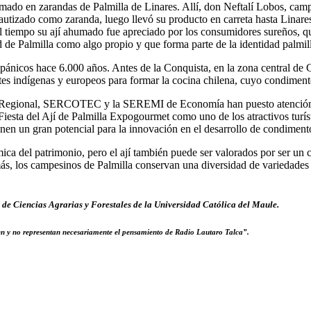
ahumado en zarandas de Palmilla de Linares. Allí, don Neftalí Lobos, cam
bautizado como zaranda, luego llevó su producto en carreta hasta Linar
tiempo su ají ahumado fue apreciado por los consumidores sureños, qui
de Palmilla como algo propio y que forma parte de la identidad palmil
ánicos hace 6.000 años. Antes de la Conquista, en la zona central de Ch
es indígenas y europeos para formar la cocina chilena, cuyo condimento 
gional, SERCOTEC y la SEREMI de Economía han puesto atención en e
esta del Ají de Palmilla Expogourmet como uno de los atractivos turís
nen un gran potencial para la innovación en el desarrollo de condimentos
ca del patrimonio, pero el ají también puede ser valorados por ser un c
más, los campesinos de Palmilla conservan una diversidad de variedades 
e Ciencias Agrarias y Forestales de la Universidad Católica del Maule.
ten y no representan necesariamente el pensamiento de Radio Lautaro Talca”.