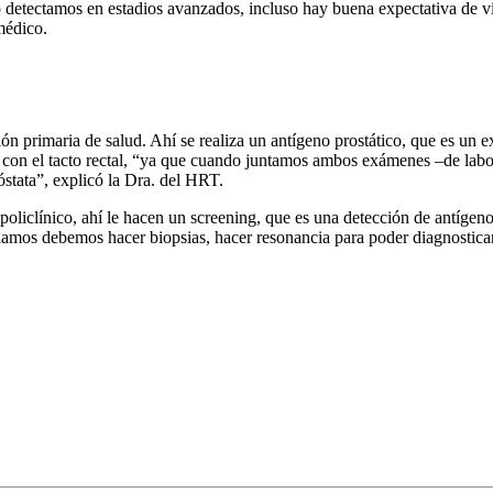
lo detectamos en estadios avanzados, incluso hay buena expectativa de
médico.
ión primaria de salud. Ahí se realiza un antígeno prostático, que es un 
con el tacto rectal, “ya que cuando juntamos ambos exámenes –de labor
óstata”, explicó la Dra. del HRT.
u policlínico, ahí le hacen un screening, que es una detección de antíg
luamos debemos hacer biopsias, hacer resonancia para poder diagnostica