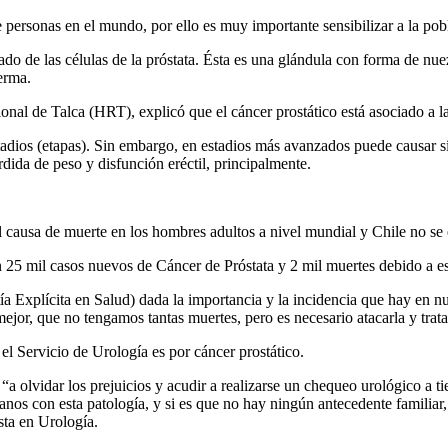
 personas en el mundo, por ello es muy importante sensibilizar a la pob
ado de las células de la próstata. Ésta es una glándula con forma de nue
erma.
onal de Talca (HRT), explicó que el cáncer prostático está asociado a la
tadios (etapas). Sin embargo, en estadios más avanzados puede causar s
rdida de peso y disfunción eréctil, principalmente.
l causa de muerte en los hombres adultos a nivel mundial y Chile no se e
n 25 mil casos nuevos de Cáncer de Próstata y 2 mil muertes debido a es
 Explícita en Salud) dada la importancia y la incidencia que hay en nu
or, que no tengamos tantas muertes, pero es necesario atacarla y tratar
el Servicio de Urología es por cáncer prostático.
 “a olvidar los prejuicios y acudir a realizarse un chequeo urológico a t
anos con esta patología, y si es que no hay ningún antecedente familiar
sta en Urología.