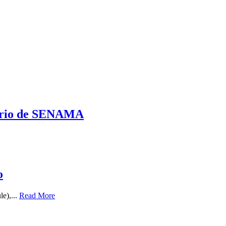
erario de SENAMA
o
le),...
Read More