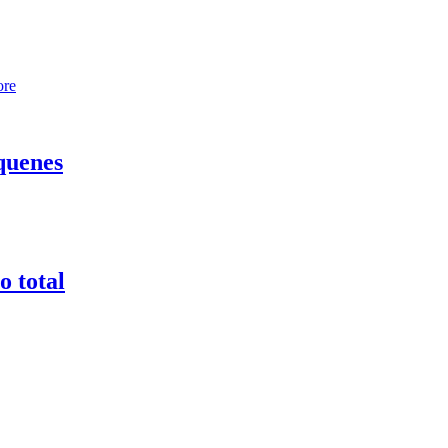
ore
quenes
o total