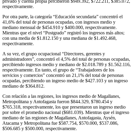
privado y cuenta propia percibieron $949.392, $722.211, $385.072,
respectivamente.
Por otra parte, la categoría “Educación secundaria” concentró el
41,6% del total de personas ocupadas, con ingresos medio y
mediano mensual de $454.910 y $400.000, respectivamente.
Mientras que el nivel “Postgrado” registró los ingresos más altos;
con una media de $1.812.150 y una mediana de $1.492.468,
respectivamente.
A su vez, el grupo ocupacional “Directores, gerentes y
administradores”, concentró el 4,5% del total de personas ocupadas,
percibiendo ingresos medio y mediano de $2.018.789 y $1.562.116,
respectivamente. En tanto, el grupo de “Trabajadores de los
servicios y comercios” concentró un 21,1% del total de personas
ocupadas, percibiendo un ingreso medio de $427.103 y un ingreso
mediano de $364.812.
Con relación a las regiones, los ingresos medio de Magallanes,
Metropolitana y Antofagasta fueron $844.329, $780.454 y
$765.318, respectivamente, los que presentaron un ingreso medio
por sobre el promedio nacional ($681.039). Mientras que el ingreso
mediano de las regiones de Magallanes, Antofagasta, Aysén,
Atacama y Metropolitana fue $587.754, $570.000, $537.086,
$506.685 y $500.000, respectivamente.