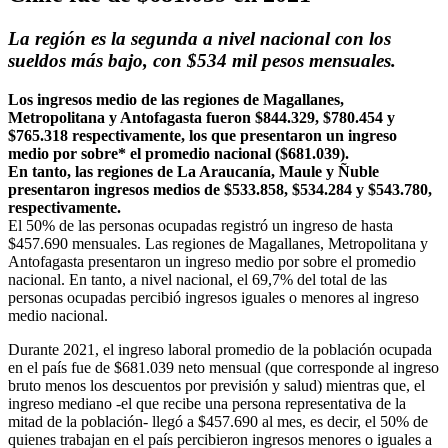
La región es la segunda a nivel nacional con los
sueldos más bajo, con $534 mil pesos mensuales.
Los ingresos medio de las regiones de Magallanes,
Metropolitana y Antofagasta fueron $844.329, $780.454 y
$765.318 respectivamente, los que presentaron un ingreso
medio por sobre* el promedio nacional ($681.039).
En tanto, las regiones de La Araucanía, Maule y Ñuble
presentaron ingresos medios de $533.858, $534.284 y $543.780,
respectivamente.
El 50% de las personas ocupadas registró un ingreso de hasta
$457.690 mensuales. Las regiones de Magallanes, Metropolitana y
Antofagasta presentaron un ingreso medio por sobre el promedio
nacional. En tanto, a nivel nacional, el 69,7% del total de las
personas ocupadas percibió ingresos iguales o menores al ingreso
medio nacional.
Durante 2021, el ingreso laboral promedio de la población ocupada
en el país fue de $681.039 neto mensual (que corresponde al ingreso
bruto menos los descuentos por previsión y salud) mientras que, el
ingreso mediano -el que recibe una persona representativa de la
mitad de la población- llegó a $457.690 al mes, es decir, el 50% de
quienes trabajan en el país percibieron ingresos menores o iguales a