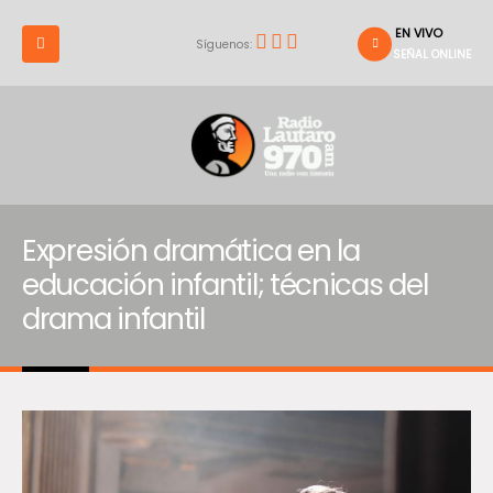
EN VIVO
Síguenos:
SEÑAL ONLINE
Expresión dramática en la
educación infantil; técnicas del
drama infantil