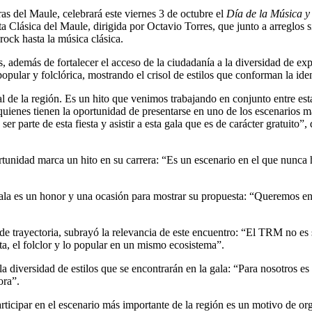
as del Maule, celebrará este viernes 3 de octubre el
Día de la Música y
sta Clásica del Maule, dirigida por Octavio Torres, que junto a arreglo
rock hasta la música clásica.
s, además de fortalecer el acceso de la ciudadanía a la diversidad de expr
popular y folclórica, mostrando el crisol de estilos que conforman la id
l de la región. Es un hito que venimos trabajando en conjunto entre esta 
, quienes tienen la oportunidad de presentarse en uno de los escenarios 
er parte de esta fiesta y asistir a esta gala que es de carácter gratuito
rtunidad marca un hito en su carrera: “Es un escenario en el que nunca
la es un honor y una ocasión para mostrar su propuesta: “Queremos entr
de trayectoria, subrayó la relevancia de este encuentro: “El TRM no es 
ta, el folclor y lo popular en un mismo ecosistema”.
a diversidad de estilos que se encontrarán en la gala: “Para nosotros es
ora”.
rticipar en el escenario más importante de la región es un motivo de or