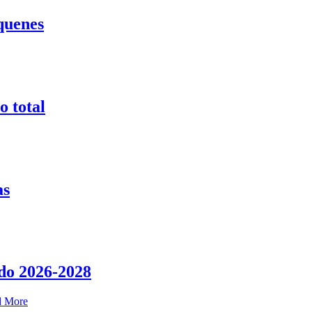
quenes
o total
as
do 2026-2028
d More