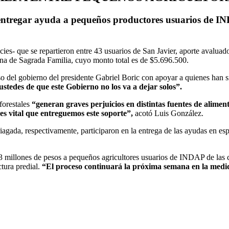
entregar ayuda a pequeños productores usuarios de IN
pecies- que se repartieron entre 43 usuarios de San Javier, aporte aval
muna de Sagrada Familia, cuyo monto total es de $5.696.500.
so del gobierno del presidente Gabriel Boric con apoyar a quienes han 
stedes de que este Gobierno no los va a dejar solos”.
orestales
“generan graves perjuicios en distintas fuentes de alimen
 es vital que entreguemos este soporte”,
acotó Luis González.
iagada, respectivamente, participaron en la entrega de las ayudas en esp
3 millones de pesos a pequeños agricultores usuarios de INDAP de las
ctura predial.
“El proceso continuará la próxima semana en la medi