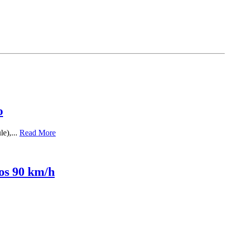
o
le),...
Read More
los 90 km/h