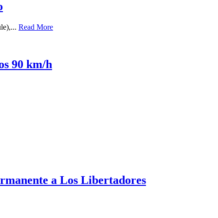
o
le),...
Read More
los 90 km/h
ermanente a Los Libertadores