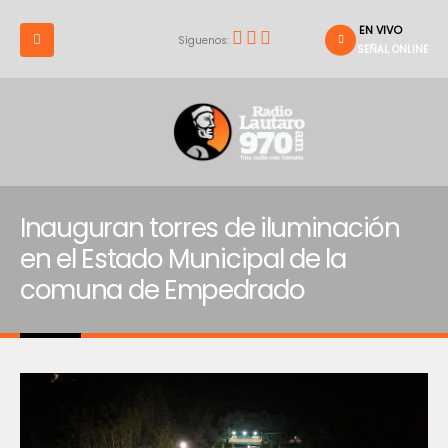
EN VIVO
Síguenos:
SEÑAL ONLINE
Inauguran torres de iluminación
en el Estado Municipal de la
comuna de Empedrado