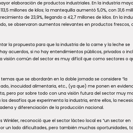
ayor elaboración de productos industriales. En la industria mayor
3,5 millones de kilos; la mantequilla aumentó 5,0%, con 31,6 mil
crecimiento de 23,9%, llegando a 42,7 millones de kilos. En la indu
ado, se observaron aumentos relevantes en productos frescos,
tar la propuesta para que la industria de la carne y la leche se
hay acuerdos, si no hay entendimientos públicos, privados o inc
a visión común del sector es muy difícil que como sectores o 
temas que se abordarán en la doble jornada se considere “la
ado, inocuidad alimentaria, etc., (ya que) me ponen en eviden
ta, pero por sobre todo con una visión futura del sector muy 
 los desafíos que experimenta la industria, entre ellos, la neces
cadena y diferenciación de la producción nacional.
s Winkler, reconoció que el sector lácteo local es “un sector en
or un lado dificultades, pero también muchas oportunidades, t