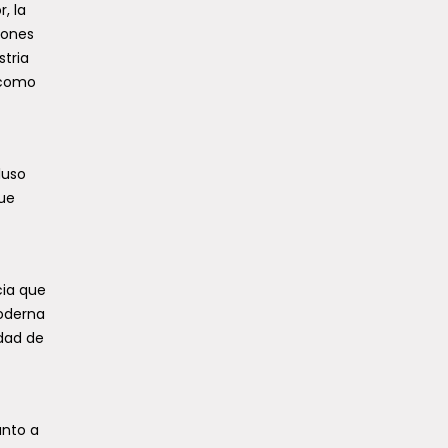
, la
lones
stria
 como
luso
que
cia que
moderna
idad de
anto a