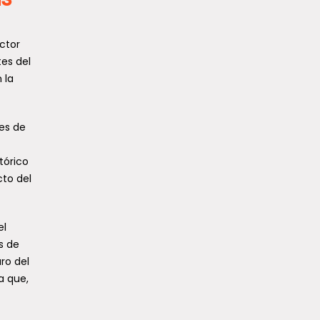
ctor
tes del
 la
tes de
tórico
cto del
el
s de
ro del
a que,