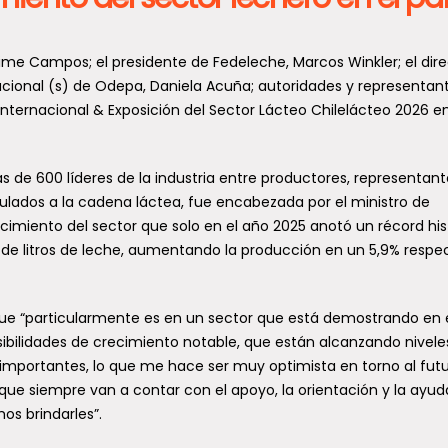
aime Campos; el presidente de Fedeleche, Marcos Winkler; el dire
 nacional (s) de Odepa, Daniela Acuña; autoridades y representan
 Internacional & Exposición del Sector Lácteo Chilelácteo 2026 en
ás de 600 líderes de la industria entre productores, representan
ulados a la cadena láctea, fue encabezada por el ministro de
ecimiento del sector que solo en el año 2025 anotó un récord his
s de litros de leche, aumentando la producción en un 5,9% respe
ue “particularmente es en un sector que está demostrando en 
ibilidades de crecimiento notable, que están alcanzando nivele
mportantes, lo que me hace ser muy optimista en torno al futu
 que siempre van a contar con el apoyo, la orientación y la ayud
os brindarles”.