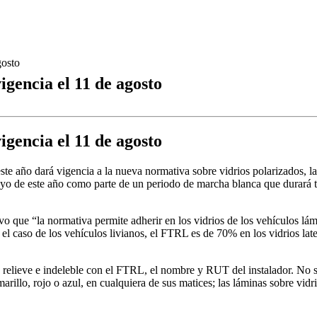
gosto
gencia el 11 de agosto
gencia el 11 de agosto
ste año dará vigencia a la nueva normativa sobre vidrios polarizados, l
ayo de este año como parte de un periodo de marcha blanca que durará t
 que “la normativa permite adherir en los vidrios de los vehículos lám
l caso de los vehículos livianos, el FTRL es de 70% en los vidrios later
n relieve e indeleble con el FTRL, el nombre y RUT del instalador. No 
marillo, rojo o azul, en cualquiera de sus matices; las láminas sobre vid