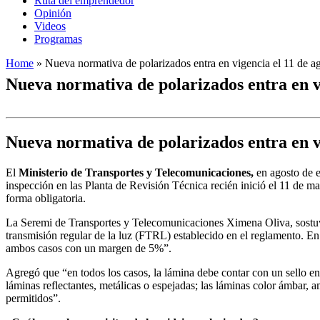
Ruta del emprendedor
Opinión
Videos
Programas
Home
»
Nueva normativa de polarizados entra en vigencia el 11 de a
Nueva normativa de polarizados entra en vi
Nueva normativa de polarizados entra en vi
El
Ministerio de Transportes y Telecomunicaciones
,
en agosto de e
inspección en las Planta de Revisión Técnica recién inició el 11 de m
forma obligatoria.
La Seremi de Transportes y Telecomunicaciones Ximena Oliva, sostuvo
transmisión regular de la luz (FTRL) establecido en el reglamento. En e
ambos casos con un margen de 5%”.
Agregó que “en todos los casos, la lámina debe contar con un sello e
láminas reflectantes, metálicas o espejadas; las láminas color ámbar, a
permitidos”.