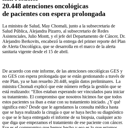
20.448 atenciones oncológicas
de pacientes con espera prolongada
La ministra de Salud, May Chomali, junto a la subsecretaria de
Salud Pública, Alejandra Pizarro, al subsecretario de Redes
Asistenciales, Julio Montt, y el jefe del Departamento de Cáncer, Dr.
Alejandro Berkovits, encabezó la entrega del primer reporte del Plan
de Alerta Oncológica, que se desarrolla en el marco de la alerta
sanitaria vigente desde el 15 de abril.
De acuerdo con este informe, de las atenciones oncológicas GES y
no GES con espera prolongada que se están gestionando a través de
este Plan, ya se han resuelto 20.448, según datos preliminares​. La
ministra Chomali explicó que este número refleja la gestión que se
está realizando: “Ellos estaban esperando ser vinculados para iniciar
su tratamiento. El compromiso que nosotros hicimos fue que todos
estos pacientes ya iban a estar con su tratamiento iniciado. ¿Y qué
significa esto? Desde que le agendamos la consulta médica hasta
que se haya realizado la cirugía o que se haya hecho su diagnóstico
o que se le haya entregado el informe de su biopsia, cualquier acto
que diga que empezamos el tratamiento de ese paciente con cáncer.
Ese es el compromiso que hemos hecho y eso es lo que estamos