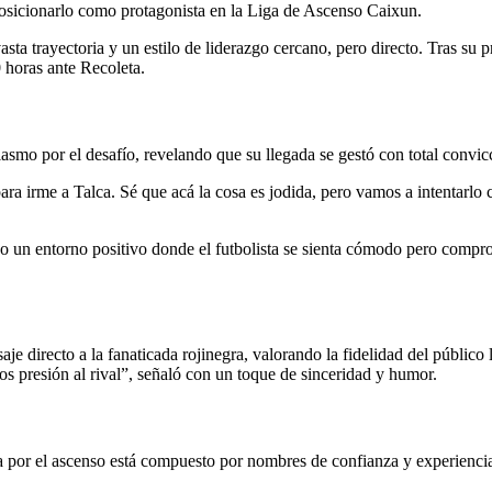
 posicionarlo como protagonista en la Liga de Ascenso Caixun.
sta trayectoria y un estilo de liderazgo cercano, pero directo. Tras su p
 horas ante Recoleta.
iasmo por el desafío, revelando que su llegada se gestó con total convic
a para irme a Talca. Sé que acá la cosa es jodida, pero vamos a intentarlo
ndo un entorno positivo donde el futbolista se sienta cómodo pero comp
e directo a la fanaticada rojinegra, valorando la fidelidad del público l
 presión al rival”, señaló con un toque de sinceridad y humor.
a por el ascenso está compuesto por nombres de confianza y experienci