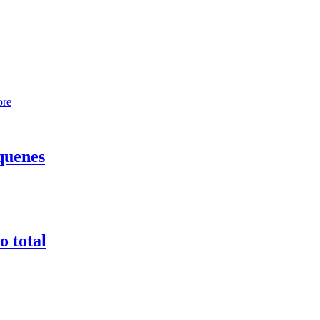
ore
quenes
o total