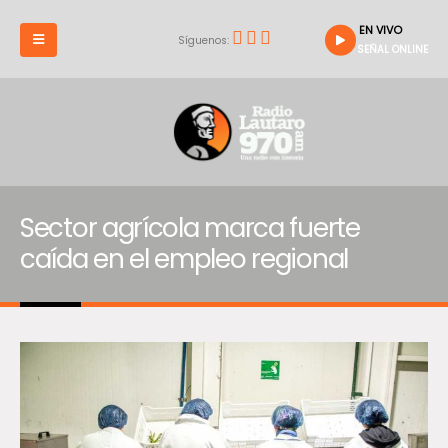
EN VIVO
Síguenos:
SEÑAL ONLINE
Sector agrícola marca fuerte
caída en el empleo regional