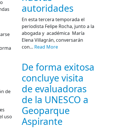
mo
autoridades
endas
En esta tercera temporada el
periodista Felipe Rocha, junto a la
abogada y académica María
tarse
Elena Villagrán, conversarán
con...
Read More
forma
De forma exitosa
concluye visita
de evaluadoras
ón de
de la UNESCO a
Geoparque
tes
el uso
Aspirante