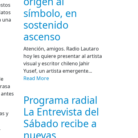
origen al
estos
símbolo, en
datos
a una
sostenido
ascenso
Atención, amigos. Radio Lautaro
hoy les quiere presentar al artista
visual y escritor chileno Jahir
Yusef, un artista emergente...
Read More
de
trasa
o antes
Programa radial
La Entrevista del
as y
Sábado recibe a
.
nuevas