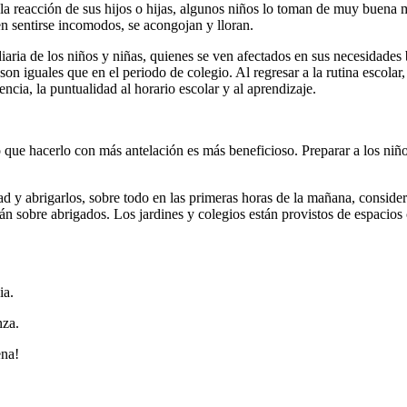
á la reacción de sus hijos o hijas, algunos niños lo toman de muy buena
en sentirse incomodos, se acongojan y lloran.
iaria de los niños y niñas, quienes se ven afectados en sus necesidades 
 son iguales que en el periodo de colegio. Al regresar a la rutina escolar
encia, la puntualidad al horario escolar y al aprendizaje.
o que hacerlo con más antelación es más beneficioso. Preparar a los ni
ad y abrigarlos, sobre todo en las primeras horas de la mañana, conside
n sobre abrigados. Los jardines y colegios están provistos de espacios c
ia.
nza.
ena!