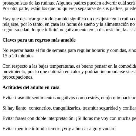
protagonistas de las rutinas. Algunos padres pueden advertir cuál ser
Por otra parte, están los que no quieren separarse de sus padres, pued
Hay que destacar que todo cambio significa un desajuste en la rutina d
relajarse, por lo tanto, en casa las horas de sueño y la alimentación no
según su edad, lo que influirá negativamente en la disposición, la asist
Claves para un regreso más amable
No esperar hasta el fin de semana para regular horario y comidas, sin
15 o 20 minutos.
Con respecto a las bajas temperaturas, es bueno pensar en la comodid
movimiento, por lo que entrarán en calor y podrían incomodarse si está
preocupaciones.
Actitudes del adulto en casa
Evitar trasmitir sentimientos negativos como estrés, enojo o impacienc
Si hay llanto, contenerlos, tranquilizarlos, trasmitir seguridad y confia
Evitar frases con doble interpretación: ¡Si lloras me voy con mucha p
Evitar mentir e infundir temor: ¡Voy a buscar algo y vuelto!