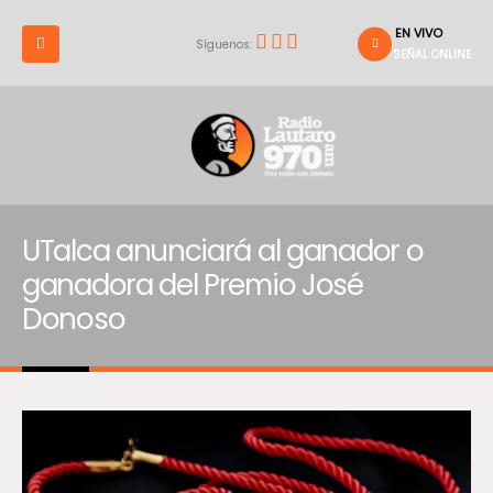
EN VIVO
Síguenos:
SEÑAL ONLINE
UTalca anunciará al ganador o
ganadora del Premio José
Donoso