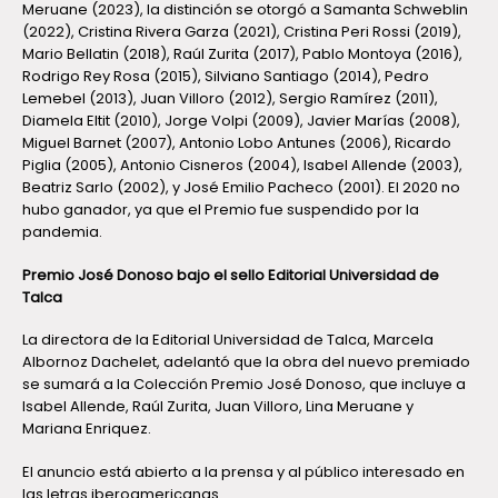
Meruane (2023), la distinción se otorgó a Samanta Schweblin
(2022), Cristina Rivera Garza (2021), Cristina Peri Rossi (2019),
Mario Bellatin (2018), Raúl Zurita (2017), Pablo Montoya (2016),
Rodrigo Rey Rosa (2015), Silviano Santiago (2014), Pedro
Lemebel (2013), Juan Villoro (2012), Sergio Ramírez (2011),
Diamela Eltit (2010), Jorge Volpi (2009), Javier Marías (2008),
Miguel Barnet (2007), Antonio Lobo Antunes (2006), Ricardo
Piglia (2005), Antonio Cisneros (2004), Isabel Allende (2003),
Beatriz Sarlo (2002), y José Emilio Pacheco (2001). El 2020 no
hubo ganador, ya que el Premio fue suspendido por la
pandemia.
Premio José Donoso bajo el sello Editorial Universidad de
Talca
La directora de la Editorial Universidad de Talca, Marcela
Albornoz Dachelet, adelantó que la obra del nuevo premiado
se sumará a la Colección Premio José Donoso, que incluye a
Isabel Allende, Raúl Zurita, Juan Villoro, Lina Meruane y
Mariana Enriquez.
El anuncio está abierto a la
prensa
y al público interesado en
las letras iberoamericanas.