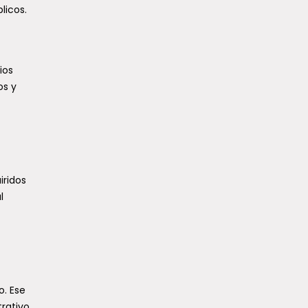
licos.
ios
os y
iridos
l
o. Ese
rativo.