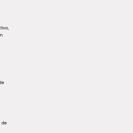
tivo,
un
de
d de