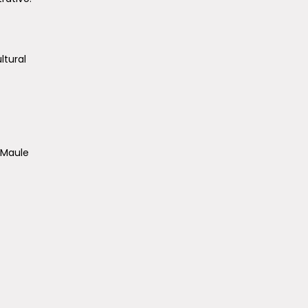
ltural
 Maule