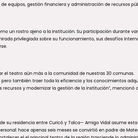
 de equipos, gestión financiera y administración de recursos púb
mo un rostro ajeno a la institución. Su participación durante var
mirada privilegiada sobre su funcionamiento, sus desafíos intern
rse.
car el teatro aún más a la comunidad de nuestras 30 comunas.
pero también traer toda la eficiencia y los conocimientos adqu
s recursos y modernizar la gestión de la institución”, mencionó a
ide su residencia entre Curicó y Talca— Amigo Vidal asume esta
rsonal: hace apenas seis meses se convirtió en padre de Mate
talecer el el principal teatro de la región trasciende lo administ