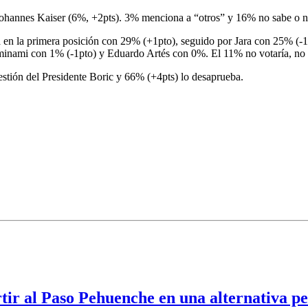
 Johannes Kaiser (6%, +2pts). 3% menciona a “otros” y 16% no sabe o 
úa en la primera posición con 29% (+1pto), seguido por Jara con 25% (-
nami con 1% (-1pto) y Eduardo Artés con 0%. El 11% no votaría, no 
gestión del Presidente Boric y 66% (+4pts) lo desaprueba.
ir al Paso Pehuenche en una alternativa p