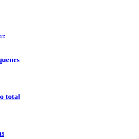
ore
quenes
o total
as