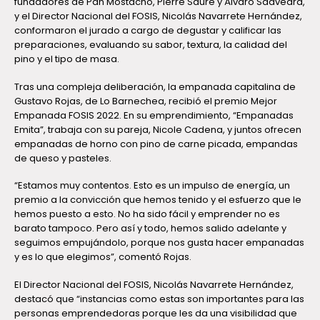
fundadores de Pan Mostacho, Pierre Sauré y Álvaro Saavedra,
y el Director Nacional del FOSIS, Nicolás Navarrete Hernández,
conformaron el jurado a cargo de degustar y calificar las
preparaciones, evaluando su sabor, textura, la calidad del
pino y el tipo de masa.
Tras una compleja deliberación, la empanada capitalina de
Gustavo Rojas, de Lo Barnechea, recibió el premio Mejor
Empanada FOSIS 2022. En su emprendimiento, “Empanadas
Emita”, trabaja con su pareja, Nicole Cadena, y juntos ofrecen
empanadas de horno con pino de carne picada, empandas
de queso y pasteles.
“Estamos muy contentos. Esto es un impulso de energía, un
premio a la convicción que hemos tenido y el esfuerzo que le
hemos puesto a esto. No ha sido fácil y emprender no es
barato tampoco. Pero así y todo, hemos salido adelante y
seguimos empujándolo, porque nos gusta hacer empanadas
y es lo que elegimos”, comentó Rojas.
El Director Nacional del FOSIS, Nicolás Navarrete Hernández,
destacó que “instancias como estas son importantes para las
personas emprendedoras porque les da una visibilidad que