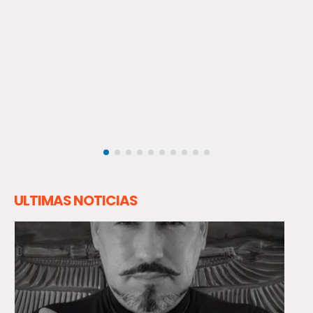
ULTIMAS NOTICIAS
Aviso meteorológico por viento entre
Coquimbo y Los Lagos: rachas podrían llegar a
los 90 km/h