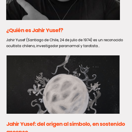
Un fenómeno de viento entre normal y moderado impactará a
diversas zonas del país durante el domingo 9 y...
VRS muestra un sostenido aumento en las
últimas semanas
De acuerdo a lo informado por el Ministerio de Salud, en la Semana
Epidemiológica 30, entre el 26 de julio...
GORE Maule solicita medidas para convertir al
Paso Pehuenche en una alternativa
permanente a Los Libertadores
En el marco del cierre que ha afectado durante los últimos días al
Paso Internacional Los Libertadores, el Gobernador...