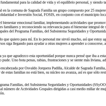
ndamental para la calidad de vida y el equilibrio personal, y siendo ta
ual en la comuna de Sagrada Familia un grupo compuesto por 25 mujeres
idaridad e Inversión Social, FOSIS, en conjunto con el municipio loca
y el bienestar emocional familiar, implementando actividades que promov
ores familiares y reconociendo su relevancia para el bienestar integral d
upales del Programa Familias, del Subsistema Seguridades y Oportunid
es lo que quiero para mí. En lo personal me sirvió mucho, así que estoy
rsos siga llegando para ayudar a otras mujeres a aprender a conocerse, a
ha ya que agradezco esta oportunidad porque nunca pensé que iba a esta
yo pude. Uno bota penas, rabias, frustraciones y se siente más liviana, 
 encabezada por Osvaldo Jorquera Padilla, Alcalde de Sagrada Familia, 
 de estas familias no está bien, su núcleo no avanza, así es que sólo r
 Programa Familias, del Subsistema Seguridades y Oportunidades (SSyOO
 número de Actividades Grupales dirigidas a casi medio millar de mujer
ión.