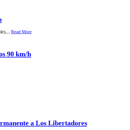
o
le),...
Read More
los 90 km/h
ermanente a Los Libertadores