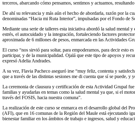
terceros, abarcando cómo pensamos, sentimos y actuamos, resultando fu
De ahí su relevancia y más aún el hecho de abordarla, razón por la c
denominadas “Hacia mi Ruta Interior”, impulsadas por el Fondo de Sol
Mediante una serie de talleres esta iniciativa abordó la salud mental 
estrés, el autocuidado y la integración, fortaleciendo factores protect
aproximada de 6 millones de pesos, enmarcada en las Actividades Gr
El curso “nos sirvió para soltar, para empoderarnos, para decir esto 
participar, y de la municipalidad. Ojalá que este tipo de apoyos y recu
expresó Adelia Andrades.
A su vez, Flavia Pacheco aseguró irse “muy feliz, contenta y satisfec
que a través de las distintas sesiones me di cuenta que sí se puede, y 
La ceremonia de clausura y certificación de esta Actividad Grupal fue
familias y ayudarlas en temas como la salud mental ya que, si el motor
través del FOSIS, hacia nuestra comuna”.
La realización de este curso se enmarca en el desarrollo global del
(AFI), que en 16 comunas de la Región del Maule está ejecutando igual
bienestar familiar en los ámbitos de trabajo e ingresos, salud y educac