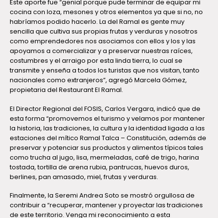
Este aporte fue “genial porque pude terminar de equipar mi
cocina con loza, mesones y otros elementos ya que si no, no
habríamos podido hacerlo. La del Ramal es gente muy
sencilla que cultiva sus propias frutas y verduras y nosotros
como emprendedores nos asociamos con ellos y los y las
apoyamos a comercializar y a preservar nuestras raíces,
costumbres y el arraigo por esta linda tierra, lo cual se
transmite y enseña a todos los turistas que nos visitan, tanto
nacionales como extranjeros”, agregó Marcela Gómez,
propietaria del Restaurant El Ramal.
El Director Regional del FOSIS, Carlos Vergara, indicó que de
esta forma “promovemos el turismo y velamos por mantener
la historia, las tradiciones, la cultura y la identidad ligada a las
estaciones del mítico Ramal Talca – Constitución, además de
preservar y potenciar sus productos y alimentos típicos tales
como trucha al jugo, lisa, mermeladas, café de trigo, harina
tostada, tortilla de arena rubia, pantrucas, huevos duros,
berlines, pan amasado, miel, frutas y verduras.
Finalmente, la Seremi Andrea Soto se mostró orgullosa de
contribuir a “recuperar, mantener y proyectar las tradiciones
de este territorio. Venga mi reconocimiento a esta