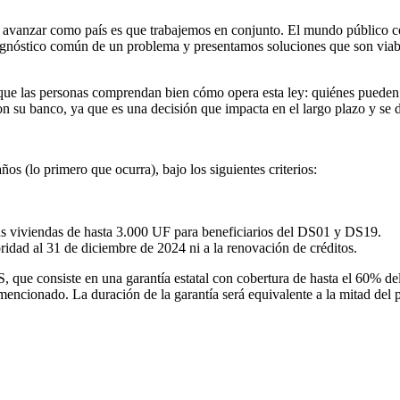
de avanzar como país es que trabajemos en conjunto. El mundo público
gnóstico común de un problema y presentamos soluciones que son viable
que las personas comprendan bien cómo opera esta ley: quiénes pueden a
 con su banco, ya que es una decisión que impacta en el largo plazo y se
os (lo primero que ocurra), bajo los siguientes criterios:
as viviendas de hasta 3.000 UF para beneficiarios del DS01 y DS19.
idad al 31 de diciembre de 2024 ni a la renovación de créditos.
e consiste en una garantía estatal con cobertura de hasta el 60% del v
 mencionado. La duración de la garantía será equivalente a la mitad del