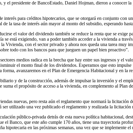
 y el presidente de BancoEstado, Daniel Hojman, dieron a conocer la p
de interés para créditos hipotecarios, que se otorgará en conjunto con un
al de la tasa de interés aún mayor al monto del subsidio, esperando hast
ducirse el valor del dividendo también se reduce la renta que se exige p
día se está exigiendo, van a poder también acceder a la vivienda a trav
la Vivienda, con el sector privado y ahora nos queda una tarea muy imp
 sobre todo con los bancos para que jueguen un papel bien proactivo”.
s sectores medios radica en la brecha que hay entre sus ingresos y el val
o y disminuir el monto final de los dividendos. Esperamos que esto impul
sta forma, avanzaremos en el Plan de Emergencia Habitacional y en la rea
mobiliario y de la construcción, además de impulsar la inversión y el e
 se suma el propósito de acceso a la vivienda, en complemento al Plan d
ndas nuevas, pero resta aún el reglamento que normará la licitación del
 ser utilizado una vez publicado el reglamento y realizada la licitación
culación público-privada detrás de esta nueva política habitacional, de
ue el Banco, que este año cumple 170 años, tiene una trayectoria profu
hipotecaria en las próximas semanas, una vez que se implemente el regl