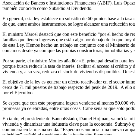
Asociación de Bancos e Instituciones Financieras (ABIF), Luis Opazo,
también conocida como Subsidio al Dividendo.
En general, esta ley establece un subsidio de 60 puntos base a la tasa 
de que, entre ambos instrumentos, se logre alcanzar una reducción tot
El ministro Marcel destacó que con este beneficio “por el hecho de re
familias que tienen ingresos que están algo por debajo de lo que hoy 
de esta Ley. Hemos hecho un trabajo en conjunto con el Ministerio de 
contamos desde ya con que las propias constructoras, inmobiliarias y
Por su parte, el ministro Montes añadió: «El principal desafío para lo
porque busca reducir la tasa de interés, facilitar el acceso al crédit
vivienda y, a su vez, reduzca el stock de viviendas disponibles. De e
El objetivo de la ley es generar un efecto reactivador en el sector in
cerca de 71 mil puestos de trabajo respecto del peak de 2019. A ello
por el Ejecutivo.
Se espera que con este programa logren venderse al menos 50.000 vivie
promesas ya celebradas, entre otras cosas. Cabe señalar que solo podrá
En tanto, el presidente de BancoEstado, Daniel Hojman, valoró la arti
vivienda y dinamizar una industria clave para la economía. Subrayó q
continuará en la misma senda. “Esperamos anunciar una nueva campaña 
subsidios”, señaló el presidente de la institución financiera.