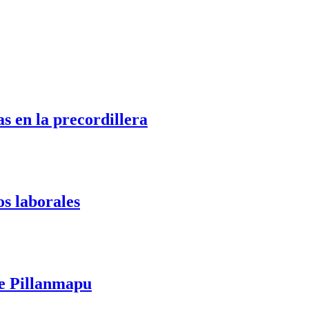
s en la precordillera
os laborales
te Pillanmapu