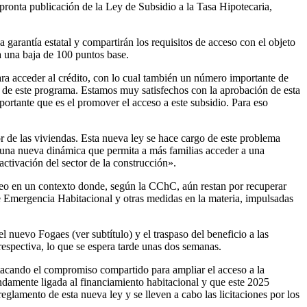
ronta publicación de la Ley de Subsidio a la Tasa Hipotecaria,
a garantía estatal y compartirán los requisitos de acceso con el objeto
a una baja de 100 puntos base.
ara acceder al crédito, con lo cual también un número importante de
és de este programa. Estamos muy satisfechos con la aprobación de esta
ortante que es el promover el acceso a este subsidio. Para eso
or de las viviendas. Esta nueva ley se hace cargo de este problema
se una nueva dinámica que permita a más familias acceder a una
ctivación del sector de la construcción».
mpleo en un contexto donde, según la CChC, aún restan por recuperar
e Emergencia Habitacional y otras medidas en la materia, impulsadas
 nuevo Fogaes (ver subtítulo) y el traspaso del beneficio a las
 respectiva, lo que se espera tarde unas dos semanas.
stacando el compromiso compartido para ampliar el acceso a la
ndamente ligada al financiamiento habitacional y que este 2025
amento de esta nueva ley y se lleven a cabo las licitaciones por los