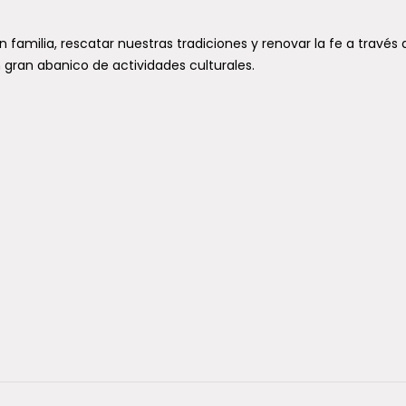
Intersectorial de Femicidio (CIF-
Maule),...
ias en Chile:
familia, rescatar nuestras tradiciones y renovar la fe a través 
E
 expulsiones y
 gran abanico de actividades culturales.
p
Aviso meteorológico por
mente los
V
viento entre Coquimbo y Los
asos no
Lagos: rachas podrían llegar
 2026
a los 90 km/h
por la Policía de
Un fenómeno de viento entre normal y
) revela un
moderado impactará a diversas
el control
zonas del país durante el domingo 9
.
y...
d fortalece la
a salud en las