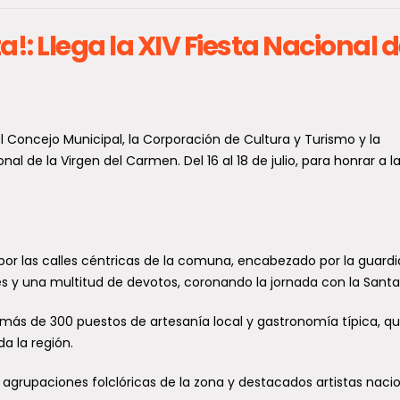
ta!: Llega la XIV Fiesta Nacional d
Personas mayores del Maule
destacan en taller sobre la
J
Ley Integral y certamen
j
o
literario de SENAMA
p
 Retiro reciben
l Concejo Municipal, la Corporación de Cultura y Turismo y la
Una intensa agenda de trabajo
de sus
nal de la Virgen del Carmen. Del 16 al 18 de julio, para honrar a l
desarrolló en la Región del Maule la
directora nacional (s) del Servicio
solidan el
Nacional del...
sa propia
 en la
Circuito Intersectorial de
a seguridad
 por las calles céntricas de la comuna, encabezado por la guardi
A
femicidios fortalecen
 este jueves 159
l
les y una multitud de devotos, coronando la jornada con la Santa
na de...
e
respuestas frente a
e
más de 300 puestos de artesanía local y gastronomía típica, q
violencias de género
a la región.
Con la participación intersectorial, se
realizó la sesión mensual de la
 agrupaciones folclóricas de la zona y destacados artistas naci
Subcomisión Regional del Circuito