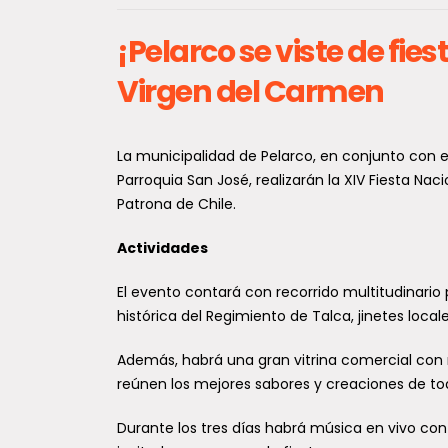
¡Pelarco se viste de fies
Virgen del Carmen
159 familias de
La municipalidad de Pelarco, en conjunto con e
las escrituras 
Parroquia San José, realizarán la XIV Fiesta Nacio
Patrona de Chile.
viviendas y con
sueño de la ca
Actividades
Un importante paso
consolidación de l
El evento contará con recorrido multitudinario
habitacional dieron
histórica del Regimiento de Talca, jinetes loca
familias de la comu
Además, habrá una gran vitrina comercial con 
reúnen los mejores sabores y creaciones de tod
Durante los tres días habrá música en vivo con