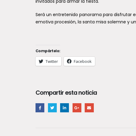
invitados para armar la fiesta.
Cifras migrator
Será un entretenido panorama para disfrutar en 
se duplican las
emotiva procesión, la santa misa solemne y un
caen drástica
ingresos por p
habilitados en
Compártelo:
Un balance emitido 
Twitter
Facebook
Investigaciones (PDI
notable repunte en 
migratorio en Chile..
Compartir esta noticia
Seremi de Salu
promoción de l