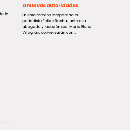
a nuevas autoridades
Cifras migratorias e
de la
n esta tercera temporada el
se duplican las exp
eriodista Felipe Rocha, junto a la
abogada y académica María Elena
caen drásticamente
illagrán, conversarán con...
ingresos por pasos
habilitados en 2026
Un balance emitido por la 
Investigaciones (PDI) reve
notable repunte en el con
migratorio en Chile...
Seremi de Salud for
promoción de la sal