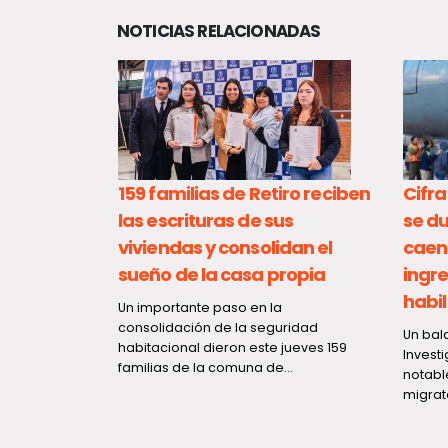
30 comunas de
NOTICIAS RELACIONADAS
La Unidad de Promo
de la Seremi de Sa
organizó una jornad
ias de Retiro reciben
Cifras migratorias en Chile:
turas de sus
se duplican las expulsiones
s y consolidan el
caen drásticamente los
 la casa propia
ingresos por pasos no
habilitados en 2026
te paso en la
ón de la seguridad
Un balance emitido por la Policía de
l dieron este jueves 159
Investigaciones (PDI) revela un
 la comuna de...
notable repunte en el control
migratorio en Chile...