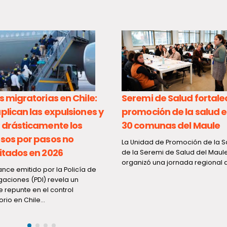
l Maule
ción de la Salud
lud del Maule
Personas may
a regional que...
destacan en t
Ley Integral 
literario de 
Seremi de Salud fortalece la
Una intensa agen
 y
promoción de la salud en las
desarrolló en la R
directora nacional
30 comunas del Maule
Nacional del...
La Unidad de Promoción de la Salud
de la Seremi de Salud del Maule
organizó una jornada regional que...