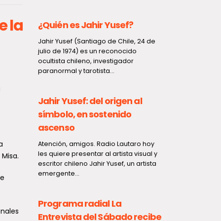
e la
¿Quién es Jahir Yusef?
ahir Yusef (Santiago de Chile, 24 de
ulio de 1974) es un reconocido
cultista chileno, investigador
aranormal y tarotista...
159 familias de Reti
las escrituras de su
a
Jahir Yusef: del origen al
viviendas y consoli
símbolo, en sostenido
sueño de la casa p
ascenso
Un importante paso en la
consolidación de la segu
a
tención, amigos. Radio Lautaro hoy
habitacional dieron este j
es quiere presentar al artista visual y
 Misa.
familias de la comuna de..
scritor chileno Jahir Yusef, un artista
mergente...
ue
Programa radial La
onales
Entrevista del Sábado recibe