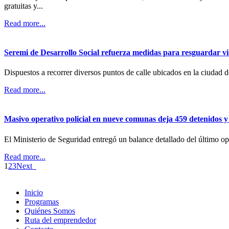
gratuitas y...
Read more...
Seremi de Desarrollo Social refuerza medidas para resguardar v
Dispuestos a recorrer diversos puntos de calle ubicados en la ciudad de
Read more...
Masivo operativo policial en nueve comunas deja 459 detenidos y
El Ministerio de Seguridad entregó un balance detallado del último ope
Read more...
1
2
3
Next
Inicio
Programas
Quiénes Somos
Ruta del emprendedor