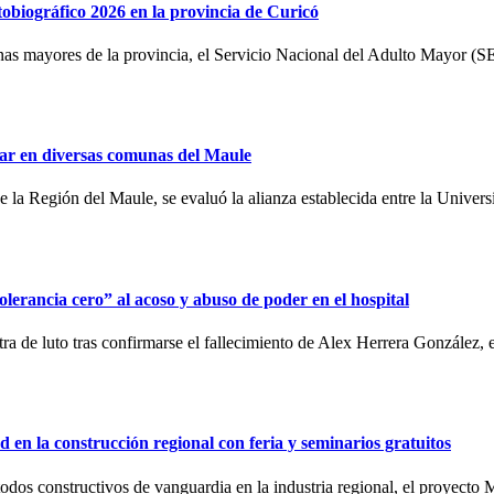
biográfico 2026 en la provincia de Curicó
nas mayores de la provincia, el Servicio Nacional del Adulto Mayor (
lar en diversas comunas del Maule
de la Región del Maule, se evaluó la alianza establecida entre la Unive
lerancia cero” al acoso y abuso de poder en el hospital
a de luto tras confirmarse el fallecimiento de Alex Herrera González, 
 en la construcción regional con feria y seminarios gratuitos
odos constructivos de vanguardia en la industria regional, el proyecto 