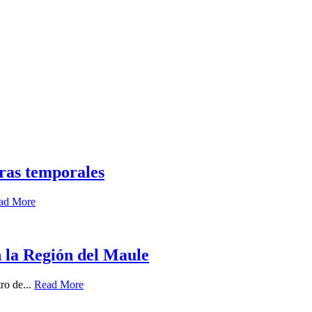
tras temporales
ad More
n la Región del Maule
ro de...
Read More