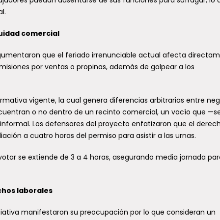
l.
uidad comercial
F, CORMA y Bomberos
Seremi de Salud fortale
gumentaron que el feriado irrenunciable actual afecta directa
ordinan para prevenir y
promoción de la salud e
omisiones por ventas o propinas, además de golpear a los
onder a incendios
30 comunas del Maule
tales
La Unidad de Promoción de la S
ormativa vigente, la cual genera diferencias arbitrarias entre ne
región del Maule, donde la
de la Seremi de Salud del Maul
ción y el combate de incendios
cuentran o no dentro de un recinto comercial, un vacío que —
organizó una jornada regional q
ales constituyen una prioridad
nformal. Los defensores del proyecto enfatizaron que el derec
a...
ción a cuatro horas del permiso para asistir a las urnas.
a votar se extiende de 3 a 4 horas, asegurando media jornada par
chos laborales
Personas mayores del 
amilias de Retiro reciben
destacan en taller sobre
niciativa manifestaron su preocupación por lo que consideran un