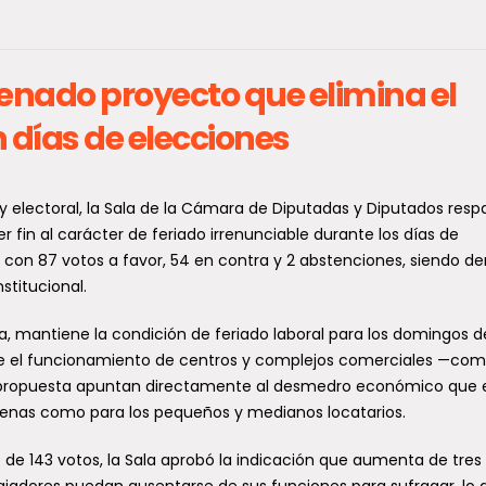
nado proyecto que elimina el
n días de elecciones
rno del Maule inicia
Cifras migratorias en Ch
 y electoral, la Sala de la Cámara de Diputadas y Diputados respa
rucción de la
se duplican las expulsio
 fin al carácter de feriado irrenunciable durante los días de
da con 87 votos a favor, 54 en contra y 2 abstenciones, siendo de
omisaría Maule Norte
caen drásticamente los
stitucional.
istórica inversión en
ingresos por pasos no
ridad
habilitados en 2026
a, mantiene la condición de feriado laboral para los domingos d
pide el funcionamiento de centros y complejos comerciales —co
 ceremonia de colocación de la
Un balance emitido por la Polic
 piedra se dio inicio oficial a la
Investigaciones (PDI) revela un
la propuesta apuntan directamente al desmedro económico que 
ucción de la Subcomisaría...
notable repunte en el control
adenas como para los pequeños y medianos locatarios.
migratorio en Chile...
e 143 votos, la Sala aprobó la indicación que aumenta de tres
bajadores puedan ausentarse de sus funciones para sufragar, lo 