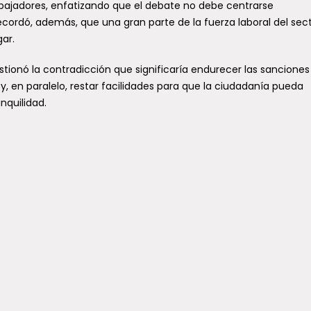
scrituras de sus
Ley Integral y certamen
abajadores, enfatizando que el debate no debe centrarse
cordó, además, que una gran parte de la fuerza laboral del sec
ndas y consolidan el
literario de SENAMA
ar.
o de la casa propia
Una intensa agenda de trabajo
desarrolló en la Región del Maul
ortante paso en la
tionó la contradicción que significaría endurecer las sanciones
directora nacional (s) del Servi
idación de la seguridad
y, en paralelo, restar facilidades para que la ciudadanía pueda
Nacional del...
cional dieron este jueves 159
nquilidad.
as de la comuna de...