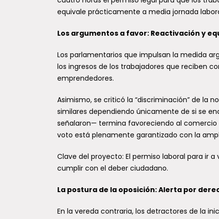
equivale prácticamente a media jornada labora
Los argumentos a favor: Reactivación y eq
CONA
Los parlamentarios que impulsan la medida ar
se co
los ingresos de los trabajadores que reciben c
resp
emprendedores.
fores
Asimismo, se criticó la “discriminación” de la n
En la 
preven
similares dependiendo únicamente de si se en
forest
señalaron— termina favoreciendo al comercio i
debido 
voto está plenamente garantizado con la amplia
Clave del proyecto: El permiso laboral para ir 
cumplir con el deber ciudadano.
La postura de la oposición: Alerta por dere
159 f
En la vereda contraria, los detractores de la i