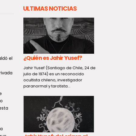
ULTIMAS NOTICIAS
ile:
¿Quién es Jahir Yusef?
Gobierno 
ldó el
nes y
construcc
Jahir Yusef (Santiago de Chile, 24 de
rivada
Subcomis
julio de 1974) es un reconocido
ocultista chileno, investigador
con histór
paranormal y tarotista...
segurida
e
mo
ía de
Con la cerem
primera piedra
esta
construcción
 a
que