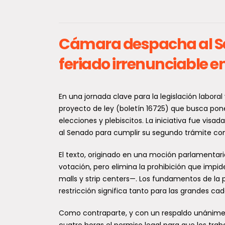
Cámara despacha al Se
feriado irrenunciable e
Gobie
En una jornada clave para la legislación laboral
const
proyecto de ley (boletín 16725) que busca poner
elecciones y plebiscitos. La iniciativa fue visa
Subc
al Senado para cumplir su segundo trámite con
con h
segu
El texto, originado en una moción parlamentari
votación, pero elimina la prohibición que im
Con la
primera
malls y strip centers—. Los fundamentos de 
constr
restricción significa tanto para las grandes c
Como contraparte, y con un respaldo unánime d
cuatro horas el permiso legal para que los tra