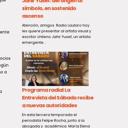
Jahir Yusef: del origen al
símbolo, en sostenido
ascenso
CONAF, C
Atención, amigos. Radio Lautaro hoy
ce la
les quiere presentar al artista visual y
mente
se coordi
escritor chileno Jahir Yusef, un artista
n las
responder
emergente...
forestale
alud
gocios
En la región 
e
prevención y
según
ue...
forestales co
ho a
debido a...
Programa radial La
a
Entrevista del Sábado recibe
a nuevas autoridades
Maule
En esta tercera temporada el
periodista Felipe Rocha, junto a la
 la
159 famili
abogada y académica María Elena