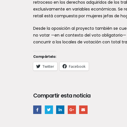
las e
retroceso en los derechos adquiridos de los tr
exclusivamente en variables económicas. Se re
vivie
retail está compuesta por mujeres jefas de hog
sueñ
Un imp
Desde la oposición al proyecto también se cues
consol
no votar —en el contexto del voto obligatorio— 
habita
concurrir a los locales de votación con total tra
famili
Compártelo:
Twitter
Facebook
Compartir esta noticia