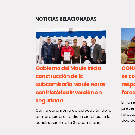
NOTICIAS RELACIONADAS
ta medidas
Gobierno del Maule inicia
CONA
aso
construcción de la
se co
Subcomisaría Maule Norte
resp
nente a
con histórica inversión en
fores
seguridad
En la 
preven
e ha
Con la ceremonia de colocación de la
forest
mos días al
primera piedra se dio inicio oficial a la
debido 
ertadores, el
construcción de la Subcomisaría...