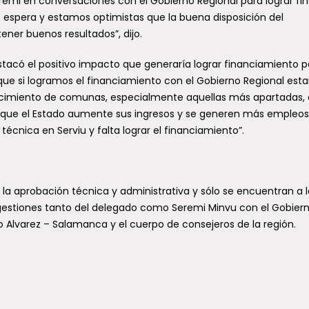
eremi en conversaciones con el Gobierno Regional para lograr fi
e espera y estamos optimistas que la buena disposición del
ener buenos resultados”, dijo.
destacó el positivo impacto que generaría lograr financiamiento 
ue si logramos el financiamiento con el Gobierno Regional est
ecimiento de comunas, especialmente aquellas más apartadas,
te que el Estado aumente sus ingresos y se generen más empleos
écnica en Serviu y falta lograr el financiamiento”.
la aprobación técnica y administrativa y sólo se encuentran a l
 gestiones tanto del delegado como Seremi Minvu con el Gobier
o Alvarez – Salamanca y el cuerpo de consejeros de la región.