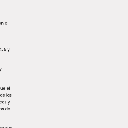
on a
, 5 y
y
ue el
de las
cos y
os de