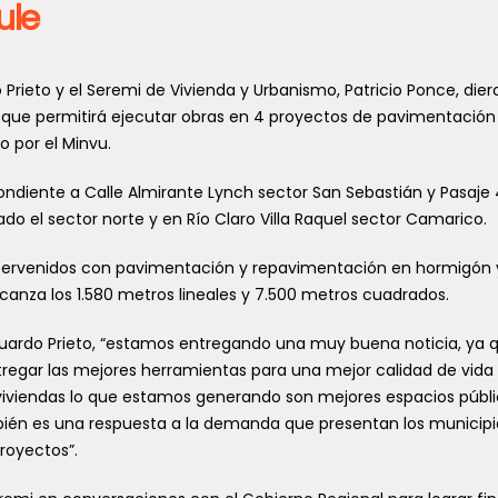
ule
 Prieto y el Seremi de Vivienda y Urbanismo, Patricio Ponce, dier
s que permitirá ejecutar obras en 4 proyectos de pavimentación
o por el Minvu.
ondiente a Calle Almirante Lynch sector San Sebastián y Pasaje 4
do el sector norte y en Río Claro Villa Raquel sector Camarico.
 intervenidos con pavimentación y repavimentación en hormigón 
lcanza los 1.580 metros lineales y 7.500 metros cuadrados.
Eduardo Prieto, “estamos entregando una muy buena noticia, ya q
regar las mejores herramientas para una mejor calidad de vida 
viviendas lo que estamos generando son mejores espacios públi
mbién es una respuesta a la demanda que presentan los municipi
royectos”.