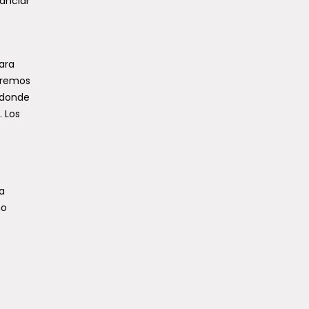
nanciar
para
aremos
 donde
. Los
a
no